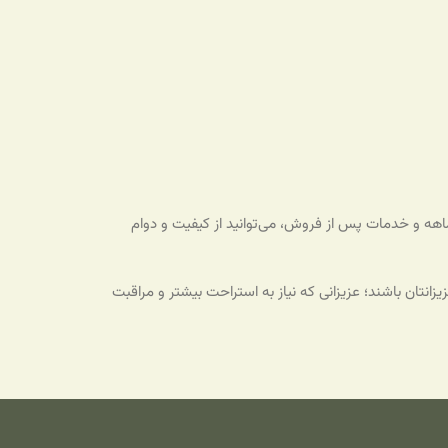
اساژور چشم Painfree انتخابی مطمئن برای کسانی است که به دنبال کاهش دردهای چشمی و ایجاد آرامش هستند. با گارانتی ۶ ماهه و خدمات پس از فروش، می‌توانید از کیفیت و دوام
زانتان باشند؛ عزیزانی که نیاز به استراحت بیشتر و مراقبت